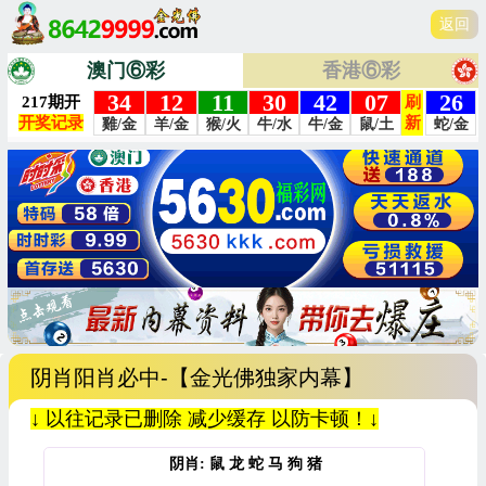
返回
澳门⑥彩
香港⑥彩