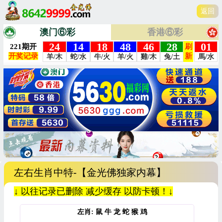
返回
澳门⑥彩
香港⑥彩