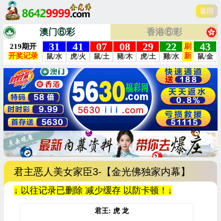
返回
澳门⑥彩
香港⑥彩